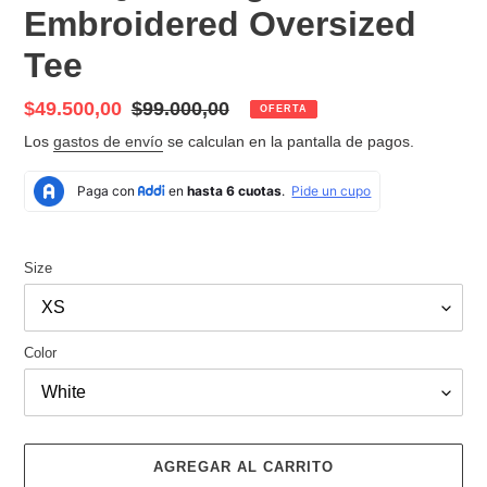
Embroidered Oversized
Tee
Precio
$49.500,00
Precio
$99.000,00
OFERTA
de
habitual
Los
gastos de envío
se calculan en la pantalla de pagos.
venta
Size
Color
AGREGAR AL CARRITO