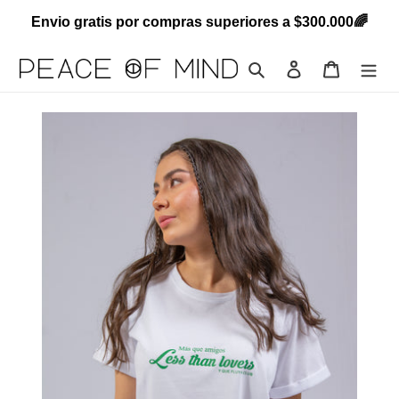
Ir
Envio gratis por compras superiores a $300.000🌈
directamente
al
contenido
Buscar
Ingresar
Carrito